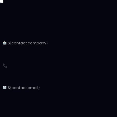
${contact.name}
${contact.company ? `
${contact.company}
` : »}
${contact.phone}
${contact.email ? `
${contact.email}
` : »}
${priorityLabels[contact.priority]}
${contact.notes ? `