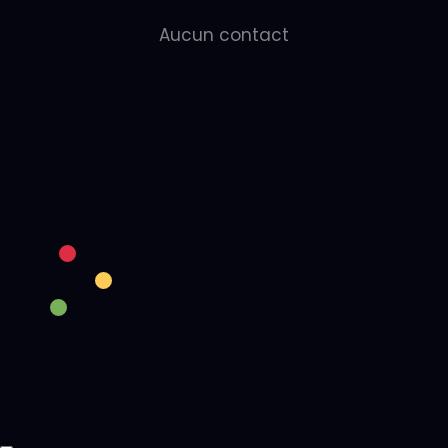
Aucun contact
‘;
return;
}
const priorityLabels = {
‘high’: ‘
Haute’,
‘medium’: ‘
Moyenne’,
‘low’: ‘
Basse’
};
container.innerHTML = contacts.map(contact => `