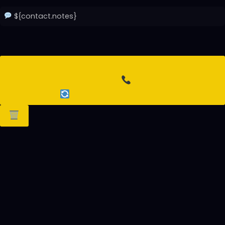
${contact.notes}
` : »}
${listType === ‘toCall’ ? ‘
Marquer appelé’ : ‘
Remettre à appeler’}
`).join( »);
}
// Déplacer un contact
function moveContact(id, newStatus) {
let contacts = getContacts();
contacts = contacts.map(c => c.id === id ? { …c,