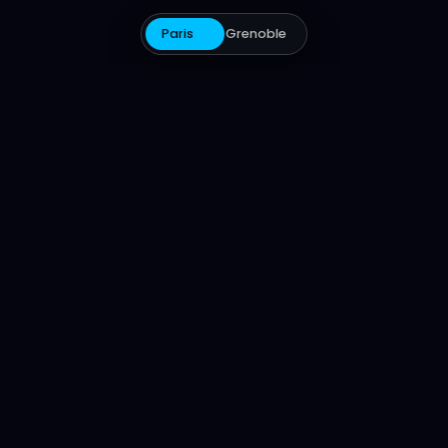
Paris
Grenoble
ILS NOUS FONT CONFIANCE
LE STUDIO
Votre studio de post-
production à Paris
MonteMix est un
studio de post-production à